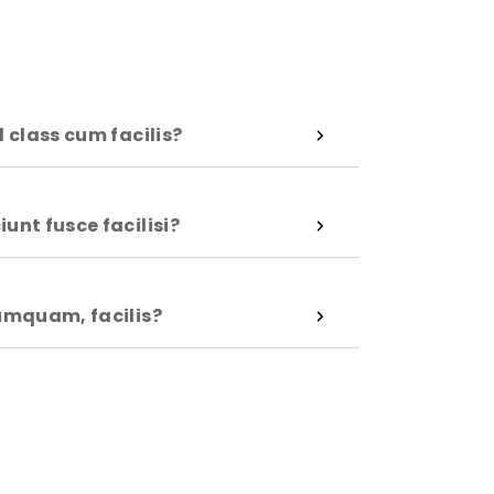
!
 class cum facilis?
unt fusce facilisi?
umquam, facilis?