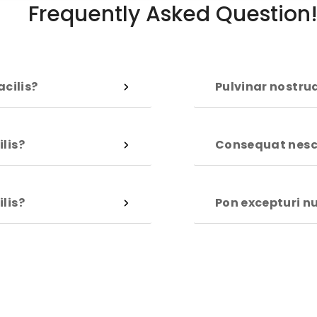
Frequently Asked Question
acilis?
Pulvinar nostrud
lis?
Consequat nesci
lis?
Pon excepturi n